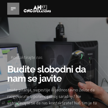
AH C
Kontaktirajte nas
Budite slobodni da
nam se javite
Imate pitanja, sugestije ili jednostavno želite da
razgovarate o potencijalnoj saradnji? Ne
ustručavajte se da nas kontaktirate! Naš tim je tu