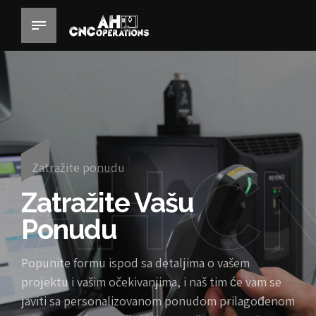
AH C
Zatražite ponudu
Zatražite Vašu
Ponudu
Popunite formu ispod sa detaljima o vašem
projektu i vašim očekivanjima, i naš tim će vam se
javiti sa personalizovanom ponudom prilagođenom