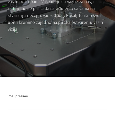
vašim potrebama.Vaše ideje su važne za nas, i
radujemo se prilici da sarađujemo sa vama na
stvaranju nečeg izvanrednog. Pošaljite nam svoj
upit i krenimo zajedno na put ka ostvarenju vaših
vizija!
Ime i prezime